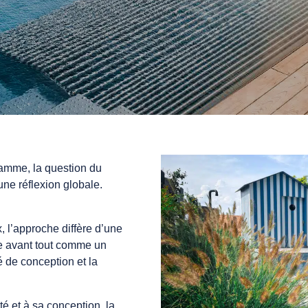
gamme, la question du
une réflexion globale.
x, l’approche diffère d’une
nse avant tout comme un
é de conception et la
té et à sa conception, la