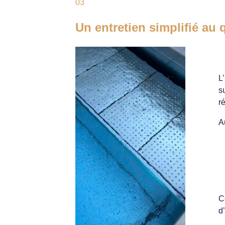
03
Un entretien simplifié au 
L
s
r
A
C
d