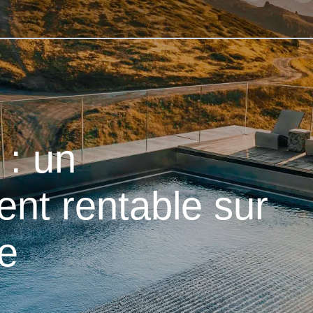
 : un
ent rentable sur
me