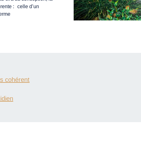
rente : celle d’un
terme
is cohérent
idien