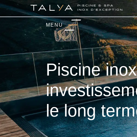
MENU
Piscine inox
investissem
le long ter