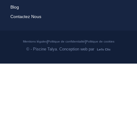
Blog
Contactez Nous
|
|
Mentions légales
Politique de confidentialité
Politique de cookies
©
- Piscine Talya. Conception web par
Let's Clic